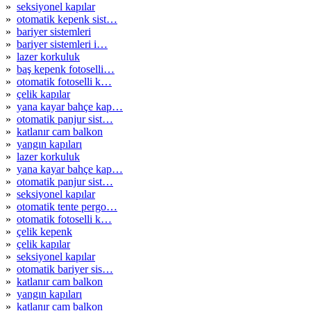
»
seksiyonel kapılar
»
otomatik kepenk sist…
»
bariyer sistemleri
»
bariyer sistemleri i…
»
lazer korkuluk
»
baş kepenk fotoselli…
»
otomatik fotoselli k…
»
çelik kapılar
»
yana kayar bahçe kap…
»
otomatik panjur sist…
»
katlanır cam balkon
»
yangın kapıları
»
lazer korkuluk
»
yana kayar bahçe kap…
»
otomatik panjur sist…
»
seksiyonel kapılar
»
otomatik tente pergo…
»
otomatik fotoselli k…
»
çelik kepenk
»
çelik kapılar
»
seksiyonel kapılar
»
otomatik bariyer sis…
»
katlanır cam balkon
»
yangın kapıları
»
katlanır cam balkon