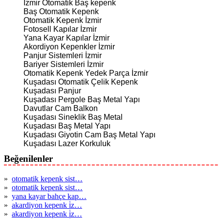
İzmir Otomatik Baş kepenk
Baş Otomatik Kepenk
Otomatik Kepenk İzmir
Fotosell Kapılar İzmir
Yana Kayar Kapılar İzmir
Akordiyon Kepenkler İzmir
Panjur Sistemleri İzmir
Bariyer Sistemleri İzmir
Otomatik Kepenk Yedek Parça İzmir
Kuşadası Otomatik Çelik Kepenk
Kuşadası Panjur
Kuşadası Pergole Baş Metal Yapı
Davutlar Cam Balkon
Kuşadası Sineklik Baş Metal
Kuşadası Baş Metal Yapı
Kuşadası Giyotin Cam Baş Metal Yapı
Kuşadası Lazer Korkuluk
Beğenilenler
»
otomatik kepenk sist…
»
otomatik kepenk sist…
»
yana kayar bahçe kap…
»
akardiyon kepenk i̇z…
»
akardiyon kepenk i̇z…