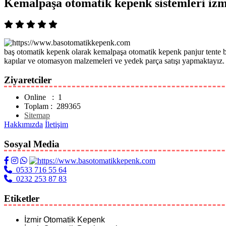
Kemalpaşa otomatik kepenk sistemleri izm
baş otomatik kepenk olarak kemalpaşa otomatik kepenk panjur tente bar
kapılar ve otomasyon malzemeleri ve yedek parça satışı yapmaktayız.
Ziyaretciler
Online : 1
Toplam : 289365
Sitemap
Hakkımızda
İletişim
Sosyal Media
0533 716 55 64
0232 253 87 83
Etiketler
İzmir Otomatik Kepenk