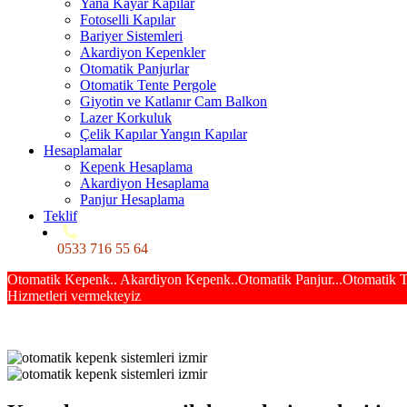
Yana Kayar Kapılar
Fotoselli Kapılar
Bariyer Sistemleri
Akardiyon Kepenkler
Otomatik Panjurlar
Otomatik Tente Pergole
Giyotin ve Katlanır Cam Balkon
Lazer Korkuluk
Çelik Kapılar Yangın Kapılar
Hesaplamalar
Kepenk Hesaplama
Akardiyon Hesaplama
Panjur Hesaplama
Teklif
0533 716 55 64
Otomatik Kepenk.. Akardiyon Kepenk..Otomatik Panjur...Otomatik Tent
Hizmetleri vermekteyiz