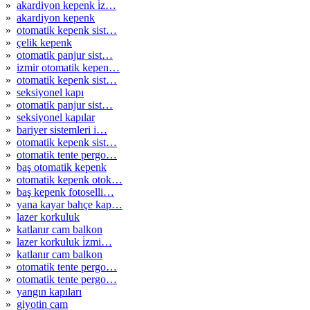
»
akardiyon kepenk i̇z…
»
akardiyon kepenk
»
otomatik kepenk sist…
»
çelik kepenk
»
otomatik panjur sist…
»
izmir otomatik kepen…
»
otomatik kepenk sist…
»
seksiyonel kapı
»
otomatik panjur sist…
»
seksiyonel kapılar
»
bariyer sistemleri i…
»
otomatik kepenk sist…
»
otomatik tente pergo…
»
baş otomatik kepenk
»
otomatik kepenk otok…
»
baş kepenk fotoselli…
»
yana kayar bahçe kap…
»
lazer korkuluk
»
katlanır cam balkon
»
lazer korkuluk i̇zmi…
»
katlanır cam balkon
»
otomatik tente pergo…
»
otomatik tente pergo…
»
yangın kapıları
»
giyotin cam