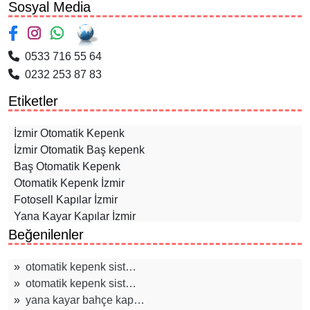
Sosyal Media
0533 716 55 64
0232 253 87 83
Etiketler
İzmir Otomatik Kepenk
İzmir Otomatik Baş kepenk
Baş Otomatik Kepenk
Otomatik Kepenk İzmir
Fotosell Kapılar İzmir
Yana Kayar Kapılar İzmir
Beğenilenler
Akordiyon Kepenkler İzmir
Panjur Sistemleri İzmir
Bariyer Sistemleri İzmir
»
otomatik kepenk sist…
Otomatik Kepenk Yedek Parça İzmir
»
otomatik kepenk sist…
Kuşadası Otomatik Çelik Kepenk
»
yana kayar bahçe kap…