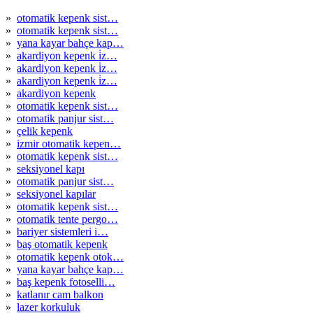
»
otomatik kepenk sist…
»
otomatik kepenk sist…
»
yana kayar bahçe kap…
»
akardiyon kepenk i̇z…
»
akardiyon kepenk i̇z…
»
akardiyon kepenk i̇z…
»
akardiyon kepenk
»
otomatik kepenk sist…
»
otomatik panjur sist…
»
çelik kepenk
»
izmir otomatik kepen…
»
otomatik kepenk sist…
»
seksiyonel kapı
»
otomatik panjur sist…
»
seksiyonel kapılar
»
otomatik kepenk sist…
»
otomatik tente pergo…
»
bariyer sistemleri i…
»
baş otomatik kepenk
»
otomatik kepenk otok…
»
yana kayar bahçe kap…
»
baş kepenk fotoselli…
»
katlanır cam balkon
»
lazer korkuluk