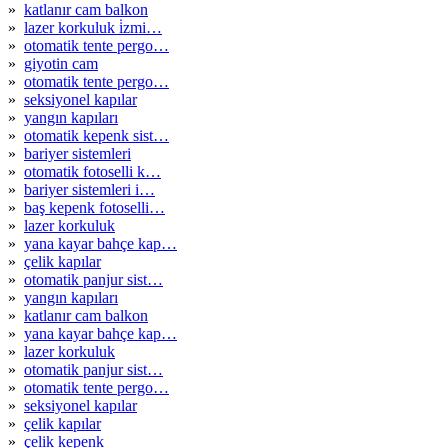
»
katlanır cam balkon
»
lazer korkuluk i̇zmi…
»
otomatik tente pergo…
»
giyotin cam
»
otomatik tente pergo…
»
seksiyonel kapılar
»
yangın kapıları
»
otomatik kepenk sist…
»
bariyer sistemleri
»
otomatik fotoselli k…
»
bariyer sistemleri i…
»
baş kepenk fotoselli…
»
lazer korkuluk
»
yana kayar bahçe kap…
»
çelik kapılar
»
otomatik panjur sist…
»
yangın kapıları
»
katlanır cam balkon
»
yana kayar bahçe kap…
»
lazer korkuluk
»
otomatik panjur sist…
»
otomatik tente pergo…
»
seksiyonel kapılar
»
çelik kapılar
»
çelik kepenk