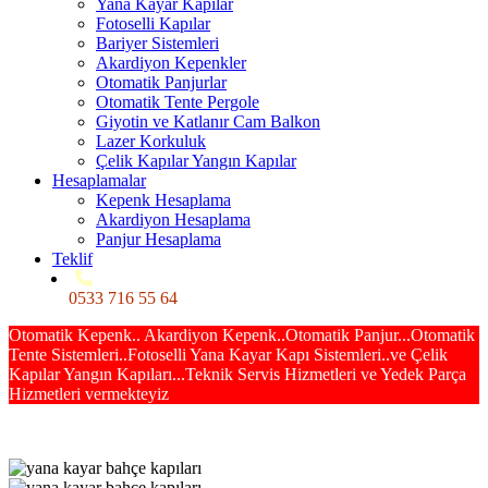
Yana Kayar Kapılar
Fotoselli Kapılar
Bariyer Sistemleri
Akardiyon Kepenkler
Otomatik Panjurlar
Otomatik Tente Pergole
Giyotin ve Katlanır Cam Balkon
Lazer Korkuluk
Çelik Kapılar Yangın Kapılar
Hesaplamalar
Kepenk Hesaplama
Akardiyon Hesaplama
Panjur Hesaplama
Teklif
0533 716 55 64
Otomatik Kepenk.. Akardiyon Kepenk..Otomatik Panjur...Otomatik
Tente Sistemleri..Fotoselli Yana Kayar Kapı Sistemleri..ve Çelik
Kapılar Yangın Kapıları...Teknik Servis Hizmetleri ve Yedek Parça
Hizmetleri vermekteyiz