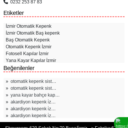
0232 253 87 83
Etiketler
İzmir Otomatik Kepenk
İzmir Otomatik Baş kepenk
Baş Otomatik Kepenk
Otomatik Kepenk İzmir
Fotosell Kapılar İzmir
Yana Kayar Kapılar İzmir
Beğenilenler
Akordiyon Kepenkler İzmir
Panjur Sistemleri İzmir
Bariyer Sistemleri İzmir
»
otomatik kepenk sist…
Otomatik Kepenk Yedek Parça İzmir
»
otomatik kepenk sist…
Kuşadası Otomatik Çelik Kepenk
»
yana kayar bahçe kap…
Kuşadası Panjur
»
akardiyon kepenk i̇z…
Kuşadası Pergole Baş Metal Yapı
»
akardiyon kepenk i̇z…
Davutlar Cam Balkon
»
akardiyon kepenk i̇z…
Kuşadası Sineklik Baş Metal
»
akardiyon kepenk