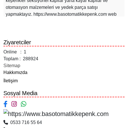
kepenkler seksiyonel kapılar yana kayar kapılar ve
otomasyon malzemeleri ve yedek parça satışı
yapmaktayız. https://www.basotomatikkepenk.com web
sitemizden yaptıklarımı görebilirsiniz.
Ziyaretciler
Online : 1
Toplam : 288924
Sitemap
Hakkımızda
İletişim
Sosyal Media
0533 716 55 64