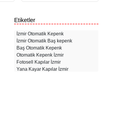
Etiketler
İzmir Otomatik Kepenk
İzmir Otomatik Baş kepenk
Baş Otomatik Kepenk
Otomatik Kepenk İzmir
Fotosell Kapılar İzmir
Yana Kayar Kapılar İzmir
Akordiyon Kepenkler İzmir
Panjur Sistemleri İzmir
Bariyer Sistemleri İzmir
Otomatik Kepenk Yedek Parça İzmir
Kuşadası Otomatik Çelik Kepenk
Kuşadası Panjur
Kuşadası Pergole Baş Metal Yapı
Davutlar Cam Balkon