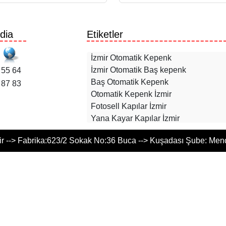
dia
Etiketler
İzmir Otomatik Kepenk
İzmir Otomatik Baş kepenk
55 64
Baş Otomatik Kepenk
87 83
Otomatik Kepenk İzmir
Fotosell Kapılar İzmir
Yana Kayar Kapılar İzmir
Akordiyon Kepenkler İzmir
 --> Fabrika:623/2 Sokak No:36 Buca --> Kuşadası Şube: Men
Panjur Sistemleri İzmir
Bariyer Sistemleri İzmir
Otomatik Kepenk Yedek Parça İzmir
Kuşadası Otomatik Çelik Kepenk
Kuşadası Panjur
Kuşadası Pergole Baş Metal Yapı
Davutlar Cam Balkon