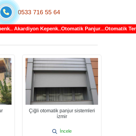
0533 716 55 64
 Akardiyon Kepenk..Otomatik Panjur...Otomatik Tente Sis
ur
Çiğli otomatik panjur sistemleri
i̇zmir
İncele