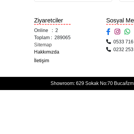
Ziyaretciler
Sosyal Me
Online : 2
Toplam : 289065
0533 716 
Sitemap
0232 253 
Hakkımızda
İletişim
Showroom: 629 Sokak No:70 Buca/İzmir