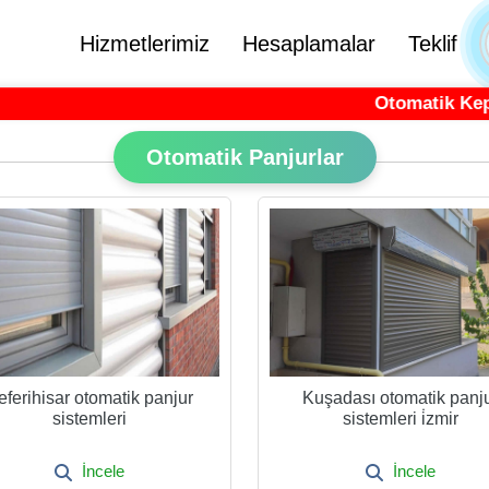
Hizmetlerimiz
Hesaplamalar
Teklif
Otomatik Kepenk..
Otomatik Panjurlar
eferihisar otomatik panjur
Kuşadası otomatik panj
sistemleri
sistemleri i̇zmir
İncele
İncele