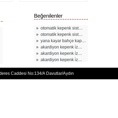
Beğenilenler
»
otomatik kepenk sist…
»
otomatik kepenk sist…
»
yana kayar bahçe kap…
»
akardiyon kepenk i̇z…
»
akardiyon kepenk i̇z…
»
akardiyon kepenk i̇z…
»
akardiyon kepenk
»
otomatik kepenk sist…
deres Caddesi No:134/A Davutlar/Aydın
»
otomatik panjur sist…
»
çelik kepenk
»
izmir otomatik kepen…
»
otomatik kepenk sist…
»
seksiyonel kapı
»
otomatik panjur sist…
»
seksiyonel kapılar